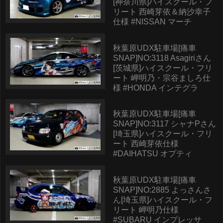
[神奈川県]ハイスクール・フ
リート 西崎芽依＆納沙幸子
仕様 #NISSAN マーチ
秋葉原UDX駐車場[痛車
SNAP]NO:3118 Asagiriさん
[茨城県]ハイスクール・フリ
ート 岬明乃・宗谷ましろ仕
様 #HONDA インテグラ
秋葉原UDX駐車場[痛車
SNAP]NO:3117 シャナPさん
[埼玉県]ハイスクール・フリ
ート 西崎芽依仕様
#DAIHATSU オプティ
秋葉原UDX駐車場[痛車
SNAP]NO:2885 よっさんさ
ん[埼玉県]ハイスクール・フ
リート 岬明乃仕様
#SUBARU インプレッサ