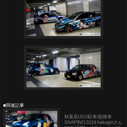
■関連記事
秋葉原UDX駐車場[痛車
SNAP]NO:3119 hakuginさん